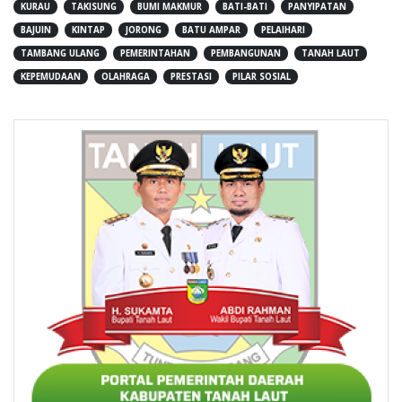
KURAU
TAKISUNG
BUMI MAKMUR
BATI-BATI
PANYIPATAN
BAJUIN
KINTAP
JORONG
BATU AMPAR
PELAIHARI
TAMBANG ULANG
PEMERINTAHAN
PEMBANGUNAN
TANAH LAUT
KEPEMUDAAN
OLAHRAGA
PRESTASI
PILAR SOSIAL