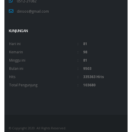
0512-21082
dinsos@gmail.com
KUNJUNGAN
Hari ini
:
81
Kemarin
:
98
Minggu ini
:
81
Bulan ini
:
9503
Hits
:
335363 Hits
Total Pengunjung
:
103680
© Copyright 2020. All Rights Reserved.