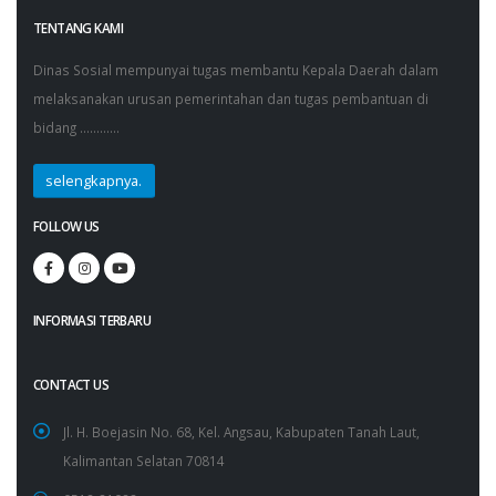
TENTANG KAMI
Dinas Sosial mempunyai tugas membantu Kepala Daerah dalam
melaksanakan urusan pemerintahan dan tugas pembantuan di
bidang ............
selengkapnya.
FOLLOW US
INFORMASI TERBARU
CONTACT US
Jl. H. Boejasin No. 68, Kel. Angsau, Kabupaten Tanah Laut,
Kalimantan Selatan 70814