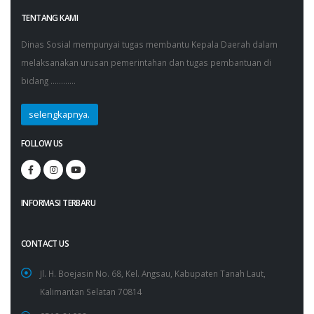
TENTANG KAMI
Dinas Sosial mempunyai tugas membantu Kepala Daerah dalam
melaksanakan urusan pemerintahan dan tugas pembantuan di
bidang ............
selengkapnya.
FOLLOW US
INFORMASI TERBARU
CONTACT US
Jl. H. Boejasin No. 68, Kel. Angsau, Kabupaten Tanah Laut,
Kalimantan Selatan 70814