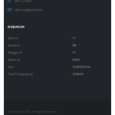
0512-21082
dinsos@gmail.com
KUNJUNGAN
Hari ini
:
11
Kemarin
:
98
Minggu ini
:
11
Bulan ini
:
9433
Hits
:
334929 Hits
Total Pengunjung
:
103610
© Copyright 2020. All Rights Reserved.