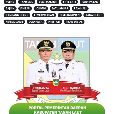
KURAU
TAKISUNG
BUMI MAKMUR
BATI-BATI
PANYIPATAN
BAJUIN
KINTAP
JORONG
BATU AMPAR
PELAIHARI
TAMBANG ULANG
PEMERINTAHAN
PEMBANGUNAN
TANAH LAUT
KEPEMUDAAN
OLAHRAGA
PRESTASI
PILAR SOSIAL