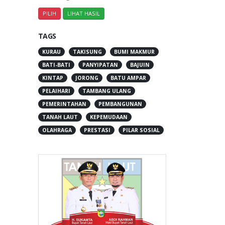
TAGS
KURAU
TAKISUNG
BUMI MAKMUR
BATI-BATI
PANYIPATAN
BAJUIN
KINTAP
JORONG
BATU AMPAR
PELAIHARI
TAMBANG ULANG
PEMERINTAHAN
PEMBANGUNAN
TANAH LAUT
KEPEMUDAAN
OLAHRAGA
PRESTASI
PILAR SOSIAL