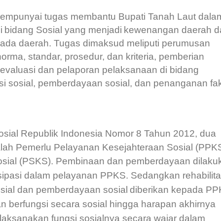
mempunyai tugas membantu Bupati Tanah Laut dala
i
bidang
Sosial
yang
menjadi
kewenangan
daerah
d
pada daerah. Tugas dimaksud meliputi perumusan
rma, standar, prosedur, dan kriteria, pemberian
a evaluasi dan pelaporan pelaksanaan di bidang
tasi sosial, pemberdayaan sosial, dan penanganan fak
sial Republik Indonesia Nomor 8 Tahun 2012, dua
alah Pemerlu Pelayanan Kesejahteraan Sosial (PPK
osial (PSKS). Pembinaan dan pemberdayaan dilaku
sipasi dalam pelayanan P
PK
S. Sedangkan rehabilita
sial
dan pemberdayaan sosial
diberikan kepada
PP
 berfungsi secara sosial hingga harapan akhirnya
laksanakan fungsi sosialnya secara wajar dalam