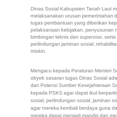
Dinas Sosial Kabupaten Tanah Laut 
melaksanakan
urusan
pemerintahan
d
tugas pembantuan yang diberikan ke
pelaksanaan kebijakan, penyusunan no
bimbingan teknis dan supervise, sert
perlindungan jaminan sosial, rehabili
miskin.
Mengacu kepada Peraturan Menteri So
obyek sasaran tugas Dinas Sosial ad
dan Potensi Sumber Kesejahteraan S
kepada PSKS agar dapat ikut berparti
sosial, perlindungan sosial, jaminan
so
agar
mereka kembali berdaya guna dan
mereka dapat menjadi mandiri dan me