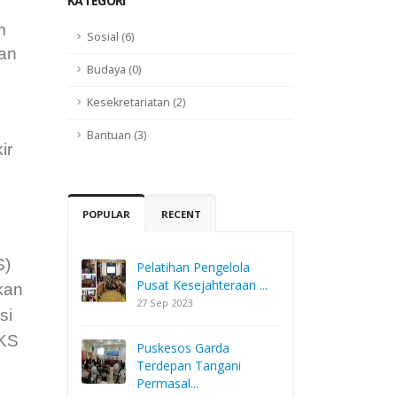
KATEGORI
m
Sosial (6)
an
Budaya (0)
Kesekretariatan (2)
Bantuan (3)
ir
POPULAR
RECENT
S)
Pelatihan Pengelola
Pusat Kesejahteraan ...
kan
27 Sep 2023
si
KS
Puskesos Garda
Terdepan Tangani
Permasal...