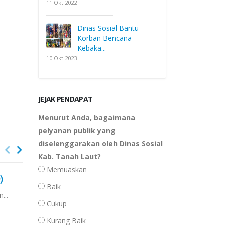
11 Okt 2022
Dinas Sosial Bantu
Korban Bencana
Kebaka...
10 Okt 2023
JEJAK PENDAPAT
Menurut Anda, bagaimana
pelyanan publik yang
diselenggarakan oleh Dinas Sosial
Kab. Tanah Laut?
Memuaskan
)
Profil Instansi
07
Baik
...
Halaman ini sedang dalam proses
Baca
OKT
Cukup
Kurang Baik