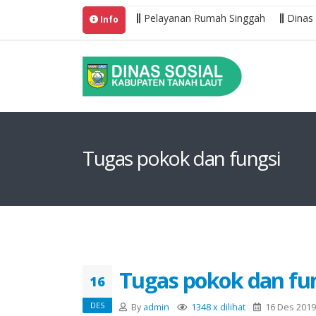
mah Singgah Ayangjuki
Pelayanan Rumah Singgah
Dinas Sos
Info
Tugas pokok dan fungsi
Tugas pokok dan fu
16
DES
By
admin
1348 x dilihat
16 Des 2019