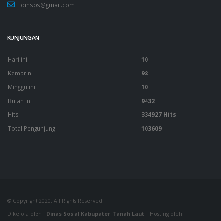
dinsos@gmail.com
KUNJUNGAN
Hari ini
:
10
Kemarin
:
98
Minggu ini
:
10
Bulan ini
:
9432
Hits
:
334927 Hits
Total Pengunjung
:
103609
© Copyright 2020. All Rights Reserved.
Dikelola oleh :
Dinas Sosial Kabupaten Tanah Laut
| Hosting oleh :