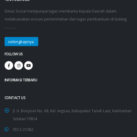
Dinas Sosial mempunyai tugas membantu Kepala Daerah dalam
melaksanakan urusan pemerintahan dan tugas pembantuan di bidang
............
selengkapnya.
FOLLOW US
INFORMASI TERBARU
CONTACT US
Jl. H. Boejasin No. 68, Kel. Angsau, Kabupaten Tanah Laut, Kalimantan
Selatan 70814
0512-21082