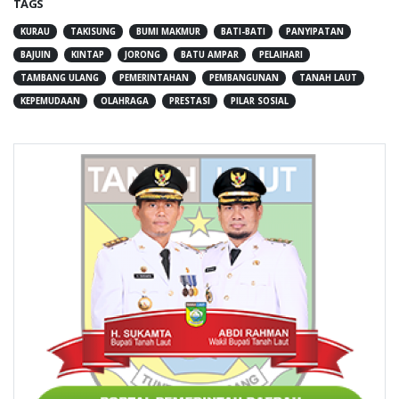
TAGS
KURAU
TAKISUNG
BUMI MAKMUR
BATI-BATI
PANYIPATAN
BAJUIN
KINTAP
JORONG
BATU AMPAR
PELAIHARI
TAMBANG ULANG
PEMERINTAHAN
PEMBANGUNAN
TANAH LAUT
KEPEMUDAAN
OLAHRAGA
PRESTASI
PILAR SOSIAL